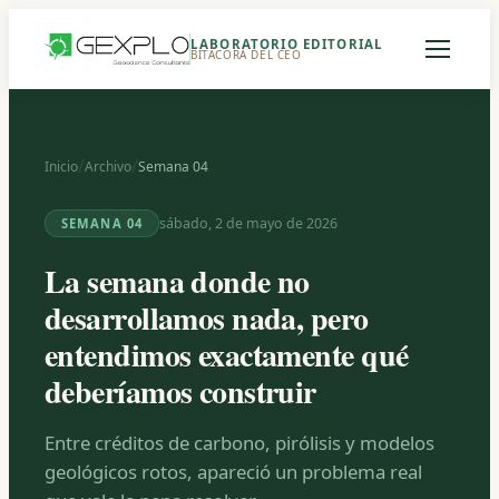
LABORATORIO EDITORIAL
BITÁCORA DEL CEO
/
/
Inicio
Archivo
Semana 04
sábado, 2 de mayo de 2026
SEMANA 04
La semana donde no
desarrollamos nada, pero
entendimos exactamente qué
deberíamos construir
Entre créditos de carbono, pirólisis y modelos
geológicos rotos, apareció un problema real