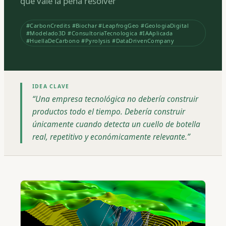
que vale la pena resolver
#CarbonCredits #Biochar #LeapfrogGeo #GeologiaDigital
#Modelado3D #ConsultoriaTecnologica #IAAplicada
#HuellaDeCarbono #Pyrolysis #DataDrivenCompany
IDEA CLAVE
“
Una empresa tecnológica no debería construir
productos todo el tiempo. Debería construir
únicamente cuando detecta un cuello de botella
real, repetitivo y económicamente relevante.
”